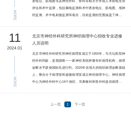
发电位、肌电图等及神经外科、骨科等相关手术病人术前电生理
评估和术中监测，包括脑电监测和术中诱发电位、肌电图、颅神
MORE
经监测、术中电刺激监测等项目，目前监测的范围涵盖了神经外
科各个领域，包括脑干颅底肿瘤、脊髓脊柱手术、鞍区肿瘤、脑
血管病手术、大脑半球功能区手术等。年检测及监测各类成人、
11
北京市神经外科研究所神经病理中心招收专业进修
儿童和其他神经系统疾病万余例，每周进行临床电生理教学讨
人员说明
论。为培训全国各地医院神经电生理专业人员，常年招生专业进
2024.01
修人员及参观人员，进修人员主要针对神经外科、骨科、神经电
北京市神经外科研究所神经病理室成立于1955年，与天坛医院神
生理医师及脑电图、肌电图、神经监测专业技…
经外科同龄，是我国唯一一家神经系统肿瘤专科病理机构，病理
诊断水平跻身国际先进行列。2020年在强大的组织病理诊断基础
上，整合分子病理室和超微病理室成立神经病理中心。神经病理
MORE
中心为神经外科中心19个病区、耳鼻喉科和骨外科提供病理诊断
服务。本中心秉承“全面、精准、创新”的发展理念，发挥组织病理
诊断优势，整合超微病理结构特征，以分子病理检测为主要切入
点，紧随国际病理发展前沿，提供更精准的整合诊断，同时完善
上一页
1
下一页
肿瘤分类体系，为患者预后评估和治疗方案的选择提供依据。为
培训全国各地医院神经病理专业人员，常年招生专业进修人员及
参观人员，进修人员主要针对神经外科、…