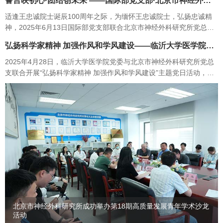
誓言映初心·团结创未来 ——国际部党支部·北京市神经外科研究所党总支联合开展…
员和张琪助理研…
适逢王忠诚院士诞辰100周年之际，为缅怀王忠诚院士，弘扬忠诚精
神，2025年6月13日国际部党支部联合北京市神经外科研究所党总支
组织党员、入党积极分子及部分群众40余人开展了“誓言映初心·团结
弘扬科学家精神 加强作风和学风建设——临沂大学医学院党委与北京市神经外科研…
创未来”主题党…
2025年4月28日，临沂大学医学院党委与北京市神经外科研究所党总
支联合开展“弘扬科学家精神 加强作风和学风建设”主题党日活动，共
同学习习近平总书记关于科技创新和科学家精神的重要论述，共同感
悟科学家精神与医者…
北京市神经外科研究所成功举办第18期高质量发展青年学术沙龙
活动