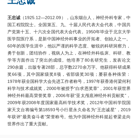
王忠诚
王忠诚
（1925.12—2012.09），山东烟台人，神经外科专家，中
国工程院院士。全国第五、九、十届人民代表大会代表，中国共
产党第十五、十六次全国代表大会代表。1950年毕业于北京大学
医学院医疗系，是新中国神经外科事业的开拓者、创始人之一。
60年的医学生涯中，他以严谨的科学态度、敏锐的科研洞察力，
勇于创新，团结协作，视病人为上，在神经外科临床、科研、教
学等方面作出了突出的成绩。他培养了80名研究生，发表论文
290余篇，出版专著28部，总字数2270余万字。他获得科研成果
奖66项，其中国家级奖8项，省部级奖30项；屡获各种殊荣：
1978年获全国科学大会先进工作者称号，1997年获香港何梁何利
科学与技术成就奖，2000年被授予“白求恩奖章”，2001年获世界
神经外科最高荣誉奖章，2006年获“亚太颅底神经外科贡献奖”，
2009年获2008年度国家最高科学技术奖，2012年中国科学院国
家天文台将编号第18593号小行星永久命名为“王忠诚星”，2019
年获评“最美奋斗者”荣誉称号。他为中国神经外科挺起脊梁走向
世界作出了重大贡献。