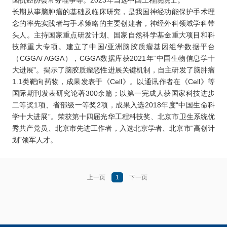
国抗癌协会常务理事等。2023年当选中国工程院院士。
长期从事脑肿瘤的基础及临床研究，是我国神经功能保护手术理
念的率先实践者与手术策略的主要创建者，神经外科领域学科带
头人。主持国家重点研发计划、国家自然科学基金重大项目和科
技部重大专项。建立了中国/亚洲脑胶质瘤基因组学数据平台
（CGGA/ AGGA），CGGA数据库获2021年“中国生物信息学十
大进展”。揭示了脑胶质瘤恶性进展关键机制，自主研发了脑肿瘤
1.1类靶向药物，成果发表于《Cell》。以通讯作者在《Cell》等
国际期刊发表研究论著300余篇；以第一完成人获国家科技进步
二等奖1项、省部级一等奖2项，成果入选2018年度“中国生命科
学十大进展”。荣获第十四届光华工程科技奖、北京市卫生系统优
秀共产党员、北京市先进工作者，入选北京学者、北京市“高创计
划”领军人才。
上一页
1
下一页